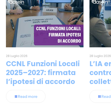
28 Luglio 2026
28 Luglio 202
CCNL Funzioni Locali
L’IA e
2025–2027: firmata
contr
l’ipotesi di accordo
collet
Read more
Read