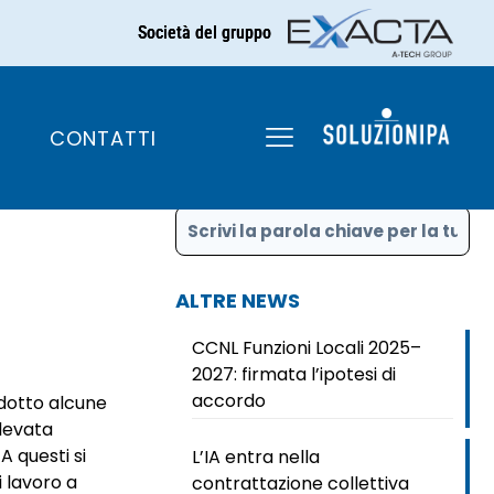
Società del gruppo
compensi EQ
CONTATTI
CERCA
ALTRE NEWS
CCNL Funzioni Locali 2025–
2027: firmata l’ipotesi di
accordo
odotto alcune
Elevata
A questi si
L’IA entra nella
i lavoro a
contrattazione collettiva