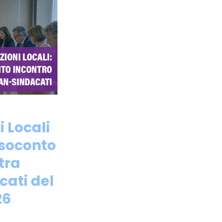
 Locali
esoconto
tra
cati del
26