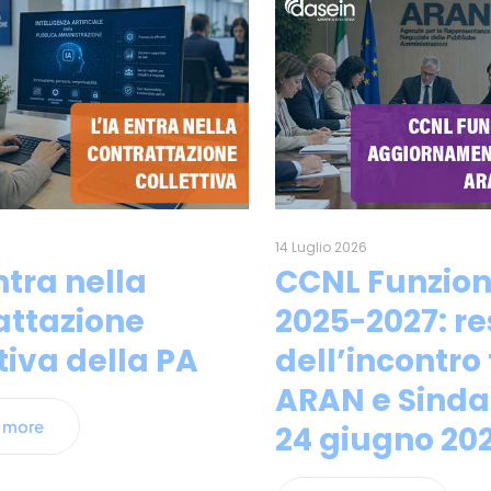
6
14 Luglio 2026
ntra nella
CCNL Funzioni
attazione
2025-2027: r
tiva della PA
dell’incontro 
ARAN e Sinda
 more
24 giugno 20