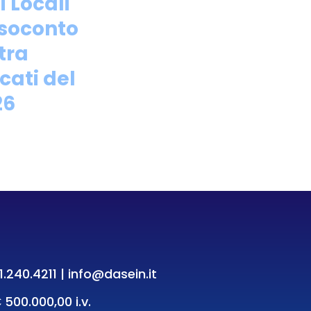
 Locali
esoconto
tra
cati del
26
1.240.4211
|
info@dasein.it
 500.000,00 i.v.