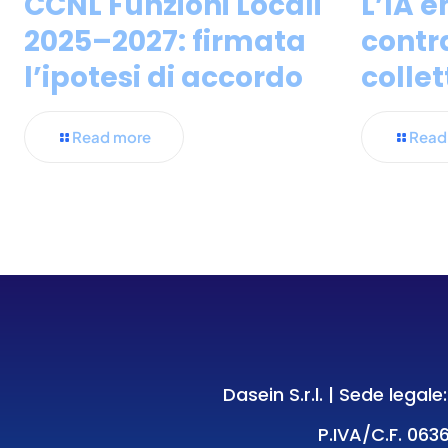
CCNL Funzioni Locali
L’IA e
2025–2027: firmata
contr
l’ipotesi di accordo
collet
Read more
Read
Dasein S.r.l. | Sede legal
P.IVA/C.F. 0636