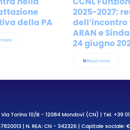
ntra nella
CCNL Funzioni
attazione
2025-2027: r
tiva della PA
dell’incontro 
ARAN e Sinda
 more
24 giugno 20
Read more
e: Via Torino 10/B - 12084 Mondovì (CN) | Tel.
+39 01
7820013 | N. REA: CN - 342326 | Capitale sociale: €