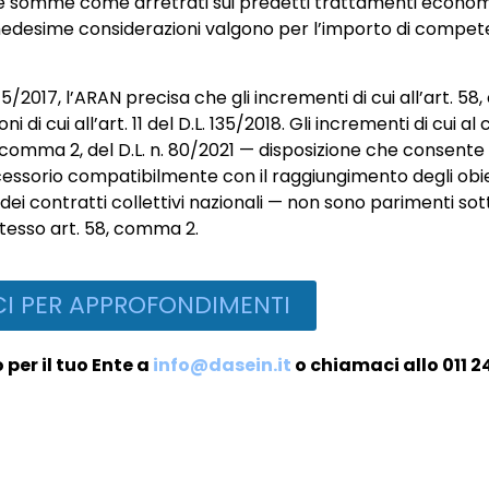
ve somme come arretrati sui predetti trattamenti economi
e medesime considerazioni valgono per l’importo di compe
. 75/2017, l’ARAN precisa che gli incrementi di cui all’art. 5
 di cui all’art. 11 del D.L. 135/2018. Gli incrementi di cui a
 3, comma 2, del D.L. n. 80/2021 — disposizione che consent
cessorio compatibilmente con il raggiungimento degli obiet
 dei contratti collettivi nazionali — non sono parimenti sot
tesso art. 58, comma 2.
I PER APPROFONDIMENTI
per il tuo Ente a
info@dasein.it
o chiamaci allo 011 2