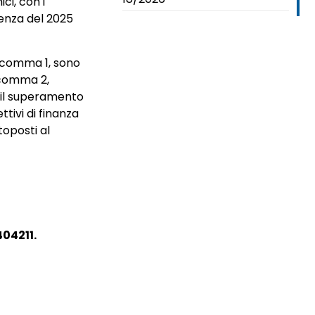
ci, con i
tenza del 2025
8, comma 1, sono
l comma 2,
e il superamento
tivi di finanza
toposti al
404211.