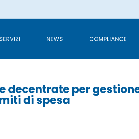
o risorse decentr
 pregresse e limit
SERVIZI
NEWS
COMPLIANCE
e decentrate per gestion
miti di spesa