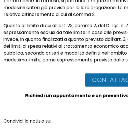
performance: in tal caso, si potranno erogare le relati
medesimi criteri già previsti per la loro erogazione. L
relativo all’incremento di cui al comma 2.
Quanto al limite di cui all’art. 23, comma 2, del D. Lgs. n
espressamente esclusi da tale limite in base alle previsioni
invece, in quanto finalizzati a quanto previsto dall’art.
dei limiti di spesa relativi al trattamento economico ac
pubblica, secondo criteri e modalità definiti nell’ambito
medesimo limite, come espressamente previsto dallo s
CONTATTAC
Richiedi un appuntamento e un preventivo 
Condividi la notizia su: