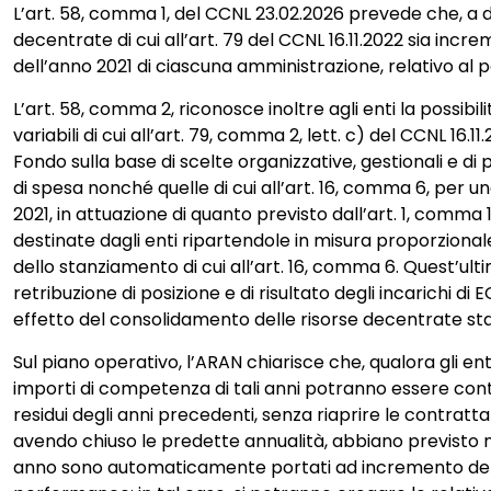
L’art. 58, comma 1, del CCNL 23.02.2026 prevede che, a d
decentrate di cui all’art. 79 del CCNL 16.11.2022 sia inc
dell’anno 2021 di ciascuna amministrazione, relativo al 
L’art. 58, comma 2, riconosce inoltre agli enti la possibil
variabili di cui all’art. 79, comma 2, lett. c) del CCNL 16.1
Fondo sulla base di scelte organizzative, gestionali e di p
di spesa nonché quelle di cui all’art. 16, comma 6, per
2021, in attuazione di quanto previsto dall’art. 1, comma 
destinate dagli enti ripartendole in misura proporzionale,
dello stanziamento di cui all’art. 16, comma 6. Quest’ultim
retribuzione di posizione e di risultato degli incarichi di
effetto del consolidamento delle risorse decentrate stab
Sul piano operativo, l’ARAN chiarisce che, qualora gli en
importi di competenza di tali anni potranno essere contab
residui degli anni precedenti, senza riaprire le contrattaz
avendo chiuso le predette annualità, abbiano previsto nel
anno sono automaticamente portati ad incremento dell