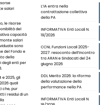
isorse
L’IA entra nella
e salari
contrattazione collettiva
della PA
o, le risorse
onibilità del
INFORMATIVA Enti Locali N.
elativa capacità
19/2026
 monte salari
dividuate sono
CCNL Funzioni Locali 2025-
rse del Fondo e
2027: resoconto dell’incontro
nto della
tra ARAN e Sindacati del 24
i degli enti per
giugno 2026
8.
DDL Merito 2026: la riforma
 e 2025, gli
della valutazione della
 2026 quali
performance nella PA
ti che, pur
 i residui di un
INFORMATIVA Enti Locali N.
lla
18/2026