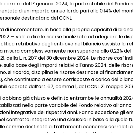
ecorrere dal 1° gennaio 2024, la parte stabile del Fondo r
rementata di un importo annuo lordo pari allo 0,14% del mont
personale destinatario del CCNL.
ità di incrementare, in base alla propria capacità di bilanci
1.2022 — vale a dire le risorse finalizzate ad adeguare le disp
olitica retributiva degli enti, ove nel bilancio sussista la r
 una misura complessivamente non superiore allo 0,22% del
121, della L. n. 207 del 30 dicembre 2024. Le risorse così in
 sulla base degli importi relativi all’anno 2024, delle riso
o, si ricorda, disciplina le risorse destinate al finanziame
 EQ, che continuano a essere corrisposte a carico dei bilanc
ili operato dall’art. 67, comma 1, del CCNL 21 maggio 201
ti abbiano già chiuso e definito entrambe le annualità 2024
ilizzati nella parte variabile del Fondo relativo all’anno
ioni integrative dei rispettivi anni. Fanno eccezione gli en
 contratto integrativo una clausola in base alla quale tutti
e somme destinate ai trattamenti economici correlati a