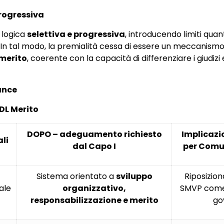
progressiva
a logica
selettiva e progressiva
, introducendo limiti quant
ze. In tal modo, la premialità cessa di essere un meccanism
 merito
, coerente con la capacità di differenziare i giudizi e
ance
DDL Merito
DOPO – adeguamento richiesto
Implicazi
ali
dal Capo I
per Comun
Sistema orientato a
sviluppo
Riposizio
ale
organizzativo,
SMVP come
responsabilizzazione e merito
go