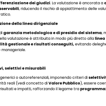
ifferenziazione dei giudizi
. La valutazione è ancorata a
sservabili
, riducendo il rischio di appiattimento delle valu
ratico.
ione della linea dirigenziale
di
garanzia metodologica e di presidio del sistema
, 
lla valutazione è attribuita in modo più diretto alla
linea
ità gestionale e risultati conseguiti,
evitando delegh
e manageriale.
i, selettivi e misurabili
 generici o autoreferenziali, imponendo criteri di
selettiv
rità reali (vedi concetto di
Valore Pubblico
), essere coer
 risultati e impatti, rafforzando il legame tra
programmazi