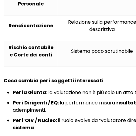
Personale
Relazione sulla performanc
Rendicontazione
descrittiva
Rischio contabile
Sistema poco scrutinabile
e Corte dei conti
Cosa cambia per i soggetti interessati
Per la Giunta:
la valutazione non è più solo un att
Per i Dirigenti / EQ:
la performance misura
risulta
adempimenti.
Per l’OIV / Nucleo:
il ruolo evolve da “valutatore dir
sistema
.