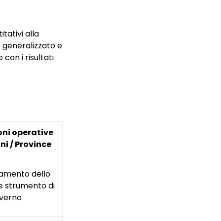
itativi alla
o generalizzato e
 con i risultati
oni operative
i / Province
namento dello
 strumento di
verno