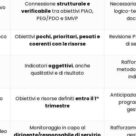
Connessione
strutturale e
Necessario
ivo
verificabile
tra obiettivi PIAO,
logico-t
PEG/PDO e SMVP
doc
oco
Obiettivi
pochi, prioritari, pesati e
Revisione P
coerenti con le risorse
di s
Raffo
Indicatori
oggettivi
, anche
metodol
qualitativi e di risultato
ind
Anticipazio
so
Obiettivi e risorse definiti
entro il 1°
progr
trimestre
ges
Monitoraggio in capo al
Rafforzame
leo
dirigente/responsabile di servizio
ges