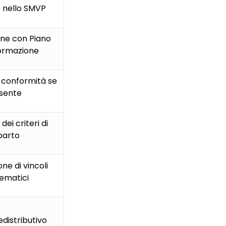
 nello SMVP
one con Piano
formazione
 conformità se
sente
dei criteri di
parto
one di vincoli
ematici
edistributivo