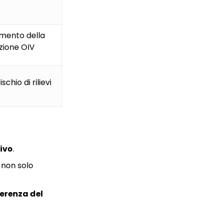
mento della
zione OIV
schio di rilievi
tivo
.
, non solo
erenza del