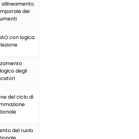
 allineamento
emporale dei
umenti
IAO con logica
elezione
rzamento
ogico degli
icatori
ne del ciclo di
ammazione
tionale
nto del ruolo
tionale