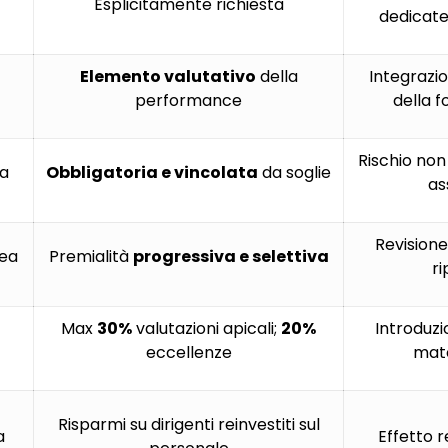
Esplicitamente richiesta
dedicate
Elemento valutativo
della
Integrazi
performance
della 
Rischio non
va
Obbligatoria e vincolata
da soglie
as
Revisione 
nea
Premialità
progressiva e selettiva
ri
Max
30%
valutazioni apicali;
20%
Introduzi
eccellenze
mat
Risparmi su dirigenti reinvestiti sul
a
Effetto r