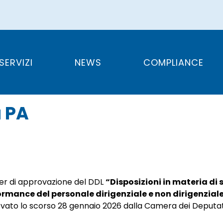
rma del merito nel
SERVIZI
NEWS
COMPLIANCE
a PA
iter di approvazione del DDL
“Disposizioni in materia di 
formance del personale dirigenziale e non dirigenziale
rovato lo scorso 28 gennaio 2026 dalla Camera dei Deputat