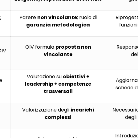
;
Parere
non vincolante
; ruolo di
Riprogett
garanzia metodologica
funzioni
OIV formula
proposta non
Responsab
OIV
vincolante
del
Valutazione su
obiettivi +
e
Aggiorna
leadership + competenze
schede di
trasversali
Valorizzazione degli
incarichi
Necessari
complessi
degli
Introduzio