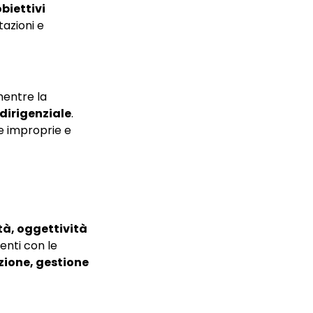
obiettivi
tazioni e
mentre la
 dirigenziale
.
e improprie e
ità, oggettività
enti con le
one, gestione