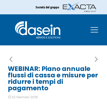
Società del gruppo
WEBINAR: Piano annuale
flussi di cassa e misure
per ridurre i tempi di
pagamento
WEBINAR: Piano annuale
flussi di cassa e misure per
ridurre i tempi di
pagamento
22 Gennaio 2025