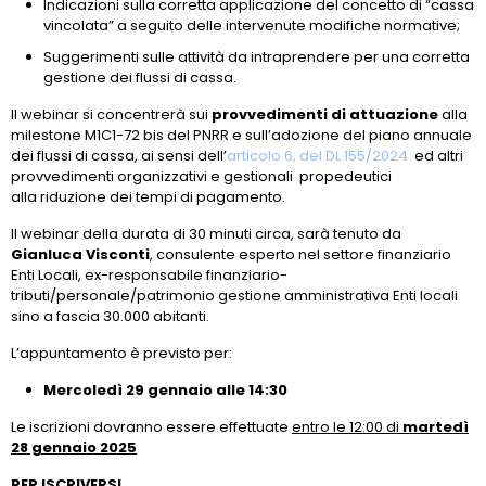
Indicazioni sulla corretta applicazione del concetto di “cassa
vincolata” a seguito delle intervenute modifiche normative;
Suggerimenti sulle attività da intraprendere per una corretta
gestione dei flussi di cassa.
Il webinar si concentrerà sui
p
rovvedimenti di attuazione
alla
milestone M1C1-72 bis del PNRR e sull’adozione del piano annuale
dei flussi di cassa, ai sensi dell’
articolo 6, del DL 155/2024
ed altri
provvedimenti organizzativi e gestionali propedeutici
alla riduzione dei tempi di pagamento.
Il webinar della durata di 30 minuti circa, sarà tenuto da
Gianluca Visconti
, consulente esperto nel settore finanziario
Enti Locali, ex-responsabile finanziario-
tributi/personale/patrimonio gestione amministrativa Enti locali
sino a fascia 30.000 abitanti.
L’appuntamento è previsto per:
Mercoledì 29 gennaio alle 14:30
Le iscrizioni dovranno essere effettuate
entro le 12:00 di
martedì
28 gennaio 2025
PER ISCRIVERSI