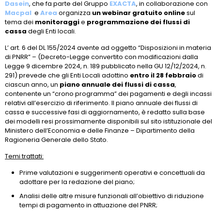
Dasein
, che fa parte del Gruppo
EXACTA
, in collaborazione con
Macpal
e
Area
organizza
un webinar gratuito online
sul
tema dei
monitoraggi
e
programmazione dei flussi di
cassa
degli Enti locali.
L’ art. 6 del DL 155/2024 avente ad oggetto “Disposizioni in materia
di PNRR” – (Decreto-Legge convertito con modificazioni dalla
Legge 9 dicembre 2024, n. 189 pubblicato nella GU 12/12/2024, n.
291) prevede che gli Enti Locali adottino
entro il 28 febbraio
di
ciascun anno, un
piano annuale dei flussi di cassa
,
contenente un “crono programma” dei pagamenti e degli incassi
relativi all’esercizio di riferimento. Il piano annuale dei flussi di
cassa e successive fasi di aggiornamento, è redatto sulla base
dei modelli resi prossimamente disponibili sul sito istituzionale del
Ministero dell’Economia e delle Finanze – Dipartimento della
Ragioneria Generale dello Stato.
Temi trattati:
Prime valutazioni e suggerimenti operativi e concettuali da
adottare per la redazione del piano;
Analisi delle altre misure funzionali all’obiettivo di riduzione
tempi di pagamento in attuazione del PNRR;