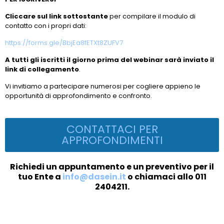
Cliccare sul link sottostante
per compilare il modulo di
contatto con i propri dati:
https://forms.gle/BbjEa8fETXt8ZUFV7
A tutti gli iscritti il giorno prima del webinar sarà inviato il
link di collegamento
.
Vi invitiamo a partecipare numerosi per cogliere appieno le
opportunità di approfondimento e confronto.
CONTATTACI PER
APPROFONDIMENTI
Richiedi un appuntamento e un preventivo per il
tuo Ente a
info@dasein.it
o chiamaci allo 011
2404211.