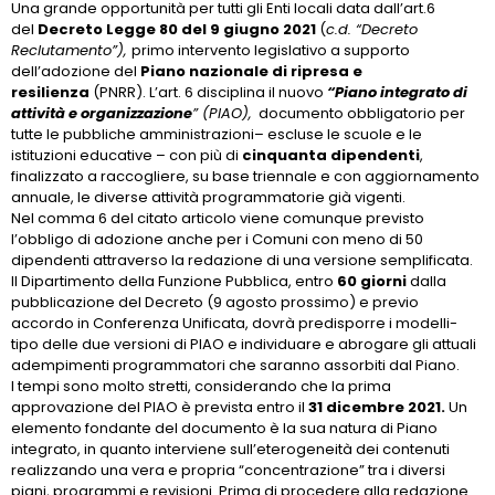
Una grande opportunità per tutti gli Enti locali data dall’art.6
del
Decreto Legge 80 del 9 giugno 2021
(
c.d. “Decreto
Reclutamento”),
primo intervento legislativo a supporto
dell’adozione del
Piano nazionale di ripresa e
resilienza
(PNRR). L’art. 6 disciplina il nuovo
“Piano integrato di
attività e organizzazione
” (PIAO),
documento obbligatorio per
tutte le pubbliche amministrazioni– escluse le scuole e le
istituzioni educative – con più di
cinquanta dipendenti
,
finalizzato a raccogliere, su base triennale e con aggiornamento
annuale, le diverse attività programmatorie già vigenti.
Nel comma 6 del citato articolo viene comunque previsto
l’obbligo di adozione anche per i Comuni con meno di 50
dipendenti attraverso la redazione di una versione semplificata.
Il Dipartimento della Funzione Pubblica, entro
60 giorni
dalla
pubblicazione del Decreto (9 agosto prossimo) e previo
accordo in Conferenza Unificata, dovrà predisporre i modelli-
tipo delle due versioni di PIAO e individuare e abrogare gli attuali
adempimenti programmatori che saranno assorbiti dal Piano.
I tempi sono molto stretti, considerando che la prima
approvazione del PIAO è prevista entro il
31 dicembre 2021.
Un
elemento fondante del documento è la sua natura di Piano
integrato, in quanto interviene sull’eterogeneità dei contenuti
realizzando una vera e propria “concentrazione” tra i diversi
piani, programmi e revisioni. Prima di procedere alla redazione