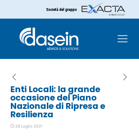
Società del gruppo
Enti Locali: la grande
occasione del Piano
Nazionale di Ripresa e
Resilienza
Enti Locali: la grande
occasione del Piano
Nazionale di Ripresa e
Resilienza
28 Luglio 2021