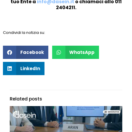
tuo Ente a
info@dasein.it
o chiamaci allo 011
2404211.
Condividi la notizia su:
Facebook
WhatsApp
LinkedIn
Related posts