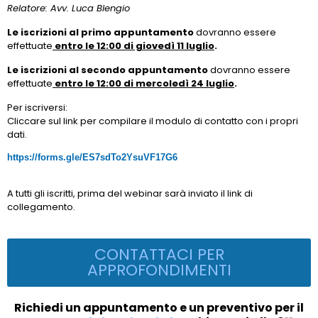
Relatore: Avv. Luca Blengio
Le iscrizioni al primo appuntamento
dovranno essere
effettuate
entro le 12:00 di giovedì 11 luglio
.
Le iscrizioni al secondo appuntamento
dovranno essere
effettuate
entro le 12:00 di mercoledì 24 luglio
.
Per iscriversi:
Cliccare sul link per compilare il modulo di contatto con i propri
dati.
https://forms.gle/ES7sdTo2YsuVF17G6
A tutti gli iscritti, prima del webinar sarà inviato il link di
collegamento.
CONTATTACI PER
APPROFONDIMENTI
Richiedi un appuntamento e un preventivo per il