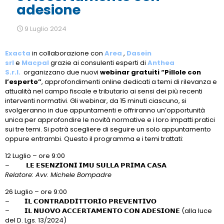
adesione
9 Luglio 2024
Exacta
in collaborazione con
Area
,
Dasein
srl
e
Macpal
grazie ai consulenti esperti di
Anthea
S.r.l.
organizzano due nuovi
webinar gratuiti “Pillole con
l’esperto”
, approfondimenti online dedicati a temi di rilevanza e
attualità nel campo fiscale e tributario ai sensi dei più recenti
interventi normativi. Gli webinar, da 15 minuti ciascuno, si
svolgeranno in due appuntamenti e offriranno un’opportunità
unica per approfondire le novità normative e i loro impatti pratici
sui tre temi. Si potrà scegliere di seguire un solo appuntamento
oppure entrambi. Questo il programma e i temi trattati:
12 Luglio – ore 9:00
– 𝗟𝗘 𝗘𝗦𝗘𝗡𝗭𝗜𝗢𝗡𝗜 𝗜𝗠𝗨 𝗦𝗨𝗟𝗟𝗔 𝗣𝗥𝗜𝗠𝗔 𝗖𝗔𝗦𝗔
Relatore: Avv. Michele Bompadre
26 Luglio – ore 9:00
– 𝗜𝗟 𝗖𝗢𝗡𝗧𝗥𝗔𝗗𝗗𝗜𝗧𝗧𝗢𝗥𝗜𝗢 𝗣𝗥𝗘𝗩𝗘𝗡𝗧𝗜𝗩𝗢
– 𝗜𝗟 𝗡𝗨𝗢𝗩𝗢 𝗔𝗖𝗖𝗘𝗥𝗧𝗔𝗠𝗘𝗡𝗧𝗢 𝗖𝗢𝗡 𝗔𝗗𝗘𝗦𝗜𝗢𝗡𝗘 (alla luce
del D. Lgs. 13/2024)