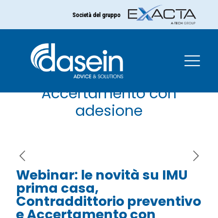
Società del gruppo
Webinar: le novità su IMU
prima casa,
Contraddittorio
preventivo e
Accertamento con
adesione
Webinar: le novità su IMU
prima casa,
Contraddittorio preventivo
e Accertamento con