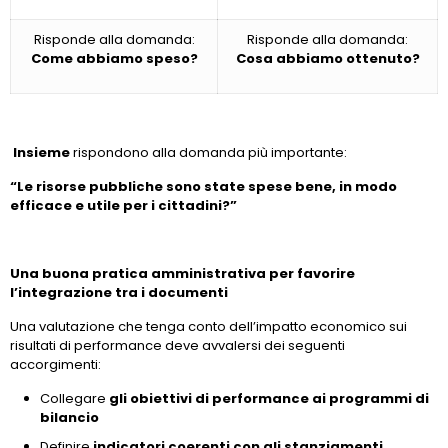
Risponde alla domanda:
Risponde alla domanda:
Come abbiamo speso?
Cosa abbiamo ottenuto?
Insieme
rispondono alla domanda più importante:
“Le risorse pubbliche sono state spese bene, in modo
efficace e utile per i cittadini?”
Una buona pratica amministrativa per favorire
l’integrazione tra i documenti
Una valutazione che tenga conto dell’impatto economico sui
risultati di performance deve avvalersi dei seguenti
accorgimenti:
Collegare
gli obiettivi di performance ai programmi di
bilancio
Definire
indicatori coerenti con gli stanziamenti