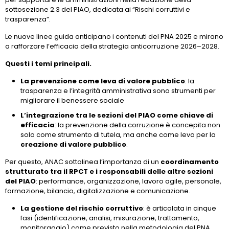
sottosezione 2.3 del PIAO, dedicata ai “Rischi corruttivi e
trasparenza”.
Le nuove linee guida anticipano i contenuti del PNA 2025 e mirano
a rafforzare l’efficacia della strategia anticorruzione 2026–2028.
Questi i temi principali.
La prevenzione come leva di valore pubblico
: la
trasparenza e l’integrità amministrativa sono strumenti per
migliorare il benessere sociale
L’integrazione tra le sezioni del PIAO come chiave di
efficacia
: la prevenzione della corruzione è concepita non
solo come strumento di tutela, ma anche come leva per la
creazione di valore pubblico
.
Per questo, ANAC sottolinea l’importanza di un
coordinamento
strutturato tra il RPCT e i responsabili delle altre sezioni
del PIAO
: performance, organizzazione, lavoro agile, personale,
formazione, bilancio, digitalizzazione e comunicazione.
La gestione del rischio corruttivo
: è articolata in cinque
fasi (identificazione, analisi, misurazione, trattamento,
monitoraggio) come previsto nella metodologia del PNA