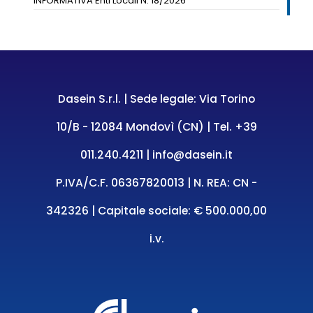
INFORMATIVA Enti Locali N. 18/2026
Dasein S.r.l. | Sede legale: Via Torino
10/B - 12084 Mondovì (CN) | Tel.
+39
011.240.4211
|
info@dasein.it
P.IVA/C.F. 06367820013 | N. REA: CN -
342326 | Capitale sociale: € 500.000,00
i.v.