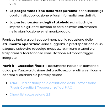
2019.
La programmazione della trasparenza
: sono indicati gli
obblighi di pubblicazione e flussi informativi ben definiti.
La partecipazione degli stakeholder
: i cittadini, le
imprese e gli utenti devono essere coinvolti attivamente
nella pianificazione e nel monitoraggio.
Fornisce inoltre alcuni suggerimenti per la redazione dello
strumento operativo:
viene suggerita la predisposizione di un
allegato unico
che raccolga mappature, misure e tabelle di
trasparenza, facilitando la consultazione e il monitoraggio
integrato.
Novità – Checklist finale
: il documento include 12 domande
guida per l’autovalutazione della sottosezione, utili a verificarne
coerenza, chiarezza e partecipazione.
ANAC – Indicazioni per la definizione della Sottosezione
“Rischi Corruttivi E Trasparenza” del PIAO
Check list sottosezione 2.3