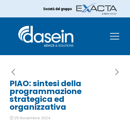
Società del gruppo
PIAO: sintesi della
programmazione
strategica ed
organizzativa
PIAO: sintesi della
programmazione
strategica ed
organizzativa
25 Novembre 2024