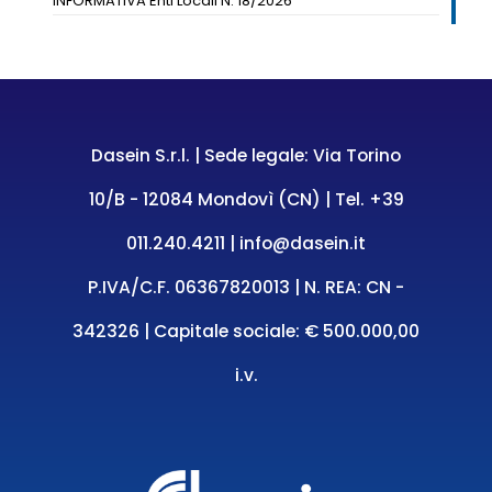
INFORMATIVA Enti Locali N. 18/2026
Dasein S.r.l. | Sede legale: Via Torino
10/B - 12084 Mondovì (CN) | Tel.
+39
011.240.4211
|
info@dasein.it
P.IVA/C.F. 06367820013 | N. REA: CN -
342326 | Capitale sociale: € 500.000,00
i.v.