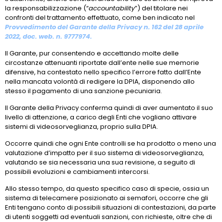
la responsabilizzazione (“
accountability
”) del titolare nei
confronti del trattamento effettuato, come ben indicato nel
Provvedimento del Garante della Privacy n. 162 del 28 aprile
2022, doc. web. n. 9777974.
Il Garante, pur consentendo e accettando molte delle
circostanze attenuanti riportate dall’ente nelle sue memorie
difensive, ha contestato nello specifico l’errore fatto dall’Ente
nella mancata volontà di redigere la DPIA, disponendo allo
stesso il pagamento di una sanzione pecuniaria.
Il Garante della Privacy conferma quindi di aver aumentato il suo
livello di attenzione, a carico degli Enti che vogliano attivare
sistemi di videosorveglianza, proprio sulla DPIA.
Occorre quindi che ogni Ente controlli se ha prodotto o meno una
valutazione d’impatto per il suo sistema di videosorveglianza,
valutando se sia necessaria una sua revisione, a seguito di
possibili evoluzioni e cambiamenti intercorsi.
Allo stesso tempo, da questo specifico caso di specie, ossia un
sistema di telecamere posizionato ai semafori, occorre che gli
Enti tengano conto di possibili situazioni di contestazioni, da parte
di utenti soggetti ad eventuali sanzioni, con richieste, oltre che di