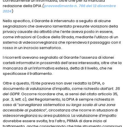
correttamente un’informativa, oltre che per la mancata
redazione della DPIA
(
provvedimento n. 766 del 12 dicembre
2024
)
Nello specifico, il Garante è intervenuto a seguito di alcune
segnalazioni che avevano lamentato presunte violazioni della
privacy causate da attività che l’ente aveva posto in essere,
come infrazioni al Codice della Strada, mediante l’utilizzo di un
sistema di videosorveglianza che riprendeva il passaggio con il
rosso in un incrocio semaforico.
I ricorrenti avevano segnalato al Garante l’assenza di idonei
cartelli informativi in prossimità dell’area interessata, oltre che la
mancanza di un’informativa estesa, detta di II livello, che ne
specificasse il trattamento.
Oltre a questo, l’Ente pareva non aver redatto la DPIA, o
documento di valutazione d’impatto, come richiesto
dall’art. 35
del GDPR
. Occorre ricordare che, ai sensi del citato articolo 35,
par. 3, lett. c), del Regolamento, la DPIA è sempre richiesta in
caso di “
sorveglianza sistematica su larga scala di una zona
accessibile al pubblico
”, circostanza che ricorre in situazioni di
videosorveglianza su area pubblica. La valutazione d’impatto
dovrebbe essere svolta, tra l’altro, PRIMA di dare inizio al
trattamento, anche considerando che tale strumento comprova