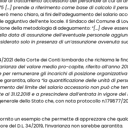
imite al trattamento accessorio del personale di cui all’ar
75 […]
prende
a riferimento come base di calcolo il pers
 però meno chiaro, ai fini dell’adeguamento del salario acc
ale aggiuntivo dell’ente locale. Il Sindaco del Comune di L
nizione della metodologia di adeguamento:
“[…] deve esser
la data di assunzione dell’eventuale personale aggiun
nsiderato solo in presenza di un’assunzione avvenuta s
4/2021 della Corte dei Conti lombarda che richiama le fin
varianza del valore medio pro-capite, riferito all’anno 20
e per remunerare gli incarichi di posizione organizzativa
e garantita, allora
“la quantificazione delle unità di per
uamento del limite del salario accessorio non può che te
l 31.12.2018 e a prescindere dall’entrata in vigore del D.
generale dello Stato che, con nota protocollo n.179877/2020
e fornito un esempio che permette di apprezzare che qualor
gore del D.L. 34/2019, l’invarianza non sarebbe garantita.