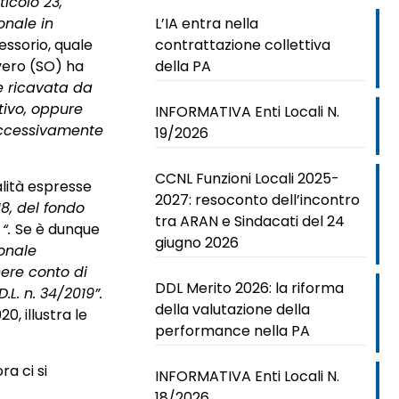
ticolo 23,
onale in
L’IA entra nella
essorio, quale
contrattazione collettiva
overo (SO) ha
della PA
e ricavata da
tivo, oppure
INFORMATIVA Enti Locali N.
uccessivamente
19/2026
CCNL Funzioni Locali 2025-
alità espresse
2027: resoconto dell’incontro
18, del fondo
tra ARAN e Sindacati del 24
 “.
Se è dunque
giugno 2026
sonale
nere conto di
DDL Merito 2026: la riforma
L. n. 34/2019”.
della valutazione della
, illustra le
performance nella PA
a ci si
INFORMATIVA Enti Locali N.
18/2026