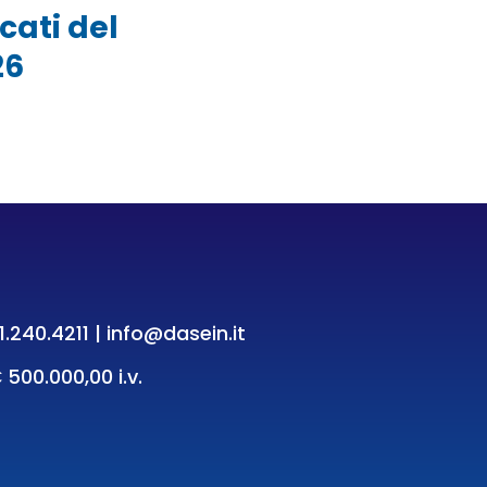
cati del
26
1.240.4211
|
info@dasein.it
 500.000,00 i.v.