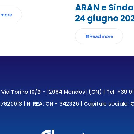
ARAN e Sinda
 more
24 giugno 20
Read more
e: Via Torino 10/B - 12084 Mondovì (CN) | Tel.
+39 01
7820013 | N. REA: CN - 342326 | Capitale sociale: €