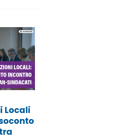
 Locali
esoconto
tra