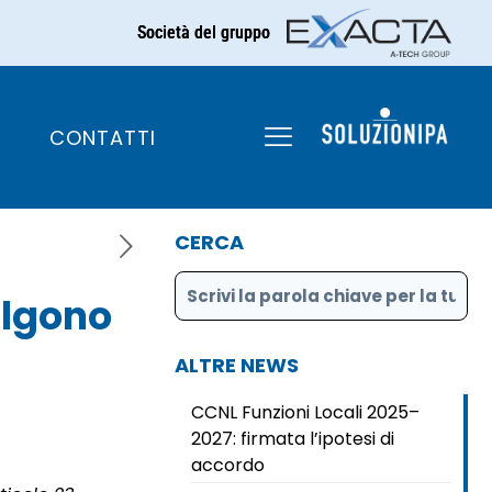
Società del gruppo
io accessorio:
31/12/201
CONTATTI
CERCA
algono
ALTRE NEWS
CCNL Funzioni Locali 2025–
2027: firmata l’ipotesi di
accordo