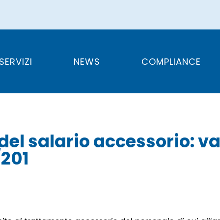
el tetto del salar
le assunzioni post 
SERVIZI
NEWS
COMPLIANCE
el salario accessorio: v
/201