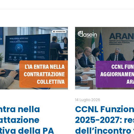
6
14 Luglio 2026
ntra nella
CCNL Funzioni
attazione
2025-2027: r
tiva della PA
dell’incontro 