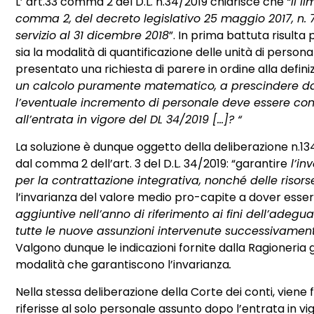
L’ art.33 comma 2 del D.L. n.34/2019 chiarisce che
“il l
comma 2, del decreto legislativo 25 maggio 2017, n. 
servizio al 31 dicembre 2018
”. In prima battuta risulta
sia la modalità di quantificazione delle unità di person
presentato una richiesta di parere in ordine alla defi
un calcolo puramente matematico, a prescindere dal
l’eventuale incremento di personale deve essere co
all’entrata in vigore del DL 34/2019 […]?
“
La soluzione è dunque oggetto della deliberazione n.13
dal comma 2 dell’art. 3 del D.L. 34/2019: “garantire
l’in
per la contrattazione integrativa, nonché delle risors
l’invarianza del valore medio pro-capite a dover esser
aggiuntive nell’anno di riferimento ai fini dell’adeg
tutte le nuove assunzioni intervenute successivamente a
Valgono dunque le indicazioni fornite dalla Ragioneria 
modalità che garantiscono l’invarianza
.
Nella stessa deliberazione della Corte dei conti, vien
riferisse al solo personale assunto dopo l’entrata in vi