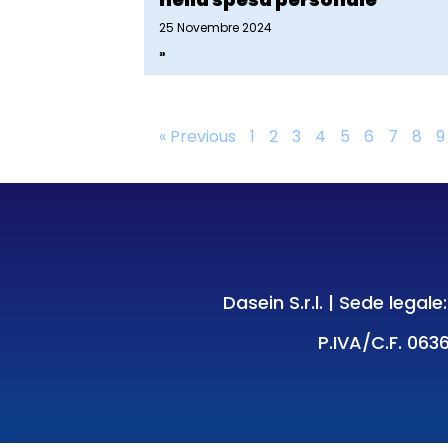
25 Novembre 2024
»
« Previous
1
2
3
4
5
6
7
8
9
Dasein S.r.l. | Sede legal
P.IVA/C.F. 0636