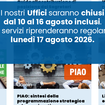
Guida alla retribuzione di
W
posizione dei Segretari
r
I nostri
Uffici
saranno
chiusi
S
19 Dicembre 2024
4
dal 10 al 16 agosto inclusi
.
»
»
ri servizi riprenderanno regol
lunedì 17 agosto 2026.
PIAO: sintesi della
L
programmazione strategica
e