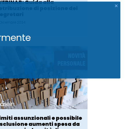
EBINAR: Guida alla
✕
etribuzione di posizione dei
egretari
 Dicembre 2024
armente
imiti assunzionali e possibile
sclusione aumenti spesa da