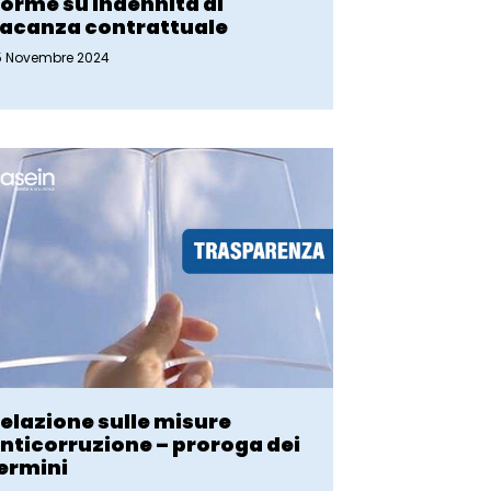
orme su indennità di
acanza contrattuale
5 Novembre 2024
elazione sulle misure
nticorruzione – proroga dei
ermini