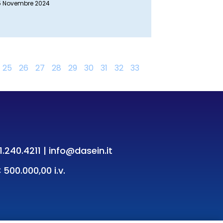
5 Novembre 2024
25
26
27
28
29
30
31
32
33
1.240.4211
|
info@dasein.it
 500.000,00 i.v.