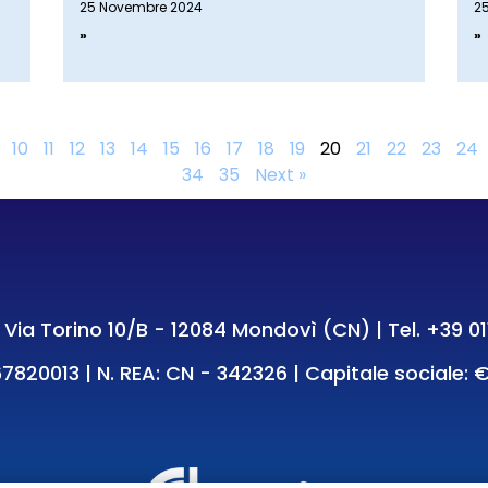
25 Novembre 2024
2
»
»
10
11
12
13
14
15
16
17
18
19
20
21
22
23
24
34
35
Next »
e: Via Torino 10/B - 12084 Mondovì (CN) | Tel.
+39 01
7820013 | N. REA: CN - 342326 | Capitale sociale: €