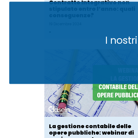
Contratto Integrativo non
stipulato entro l’anno: quali
conseguenze?
19 Dicembre 2024
»
I nost
La gestione contabile delle
opere pubbliche: webinar di