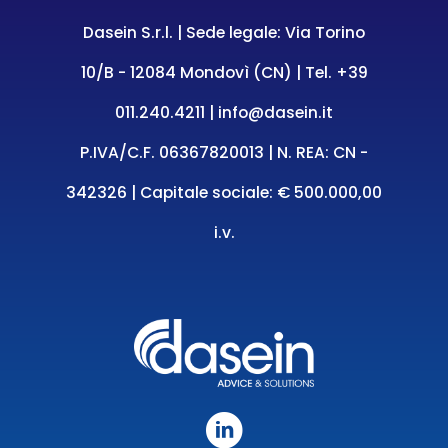
Dasein S.r.l. | Sede legale: Via Torino
10/B - 12084 Mondovì (CN) | Tel.
+39
011.240.4211
|
info@dasein.it
P.IVA/C.F. 06367820013 | N. REA: CN -
342326 | Capitale sociale: € 500.000,00
i.v.