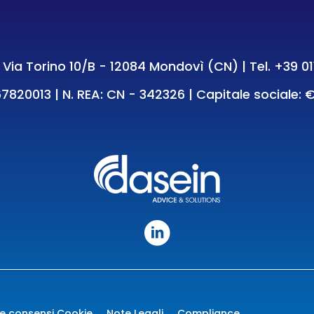
e: Via Torino 10/B - 12084 Mondovì (CN) | Tel.
+39 01
7820013 | N. REA: CN - 342326 | Capitale sociale: €
e consensi Cookie
Note Legali
Compliance