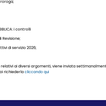
proroga;
ICA: i controlli
i Revisione;
tivi di servizio 2026;
elativi ai diversi argomenti, viene inviata settimanalmente
uoi richiederla
cliccando qui