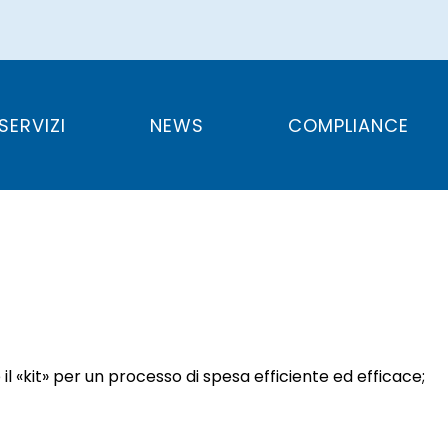
FORMATIVA N. 44/2
SERVIZI
NEWS
COMPLIANCE
l «kit» per un processo di spesa efficiente ed efficace;