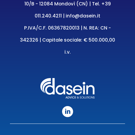
10/B - 12084 Mondovì (CN) | Tel.
+39
011.240.4211
|
info@dasein.it
P.IVA/C.F. 06367820013 | N. REA: CN -
342326 | Capitale sociale: € 500.000,00
i.v.