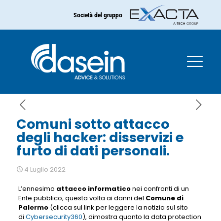
Società del gruppo
Comuni sotto attacco
degli hacker: disservizi e
furto di dati personali.
Comuni sotto attacco
degli hacker: disservizi e
furto di dati personali.
4 Luglio 2022
L’ennesimo
attacco informatico
nei confronti di un
Ente pubblico, questa volta ai danni del
Comune di
Palermo
(clicca sul link per leggere la notizia sul sito
di
Cybersecurity360
), dimostra quanto la data protection