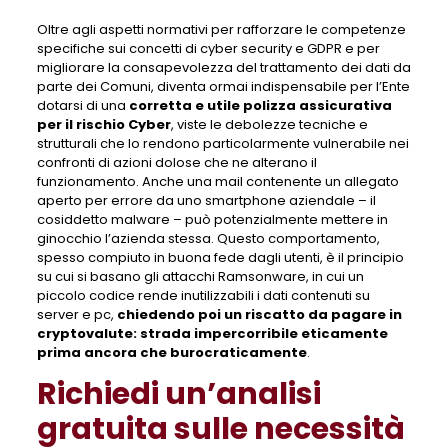
Oltre agli aspetti normativi per rafforzare le competenze
specifiche sui concetti di cyber security e GDPR e per
migliorare la consapevolezza del trattamento dei dati da
parte dei Comuni, diventa ormai indispensabile per l’Ente
dotarsi di una
corretta e utile polizza assicurativa
per il rischio Cyber
, viste le debolezze tecniche e
strutturali che lo rendono particolarmente vulnerabile nei
confronti di azioni dolose che ne alterano il
funzionamento. Anche una mail contenente un allegato
aperto per errore da uno smartphone aziendale – il
cosiddetto malware – può potenzialmente mettere in
ginocchio l’azienda stessa. Questo comportamento,
spesso compiuto in buona fede dagli utenti, è il principio
su cui si basano gli attacchi Ramsonware, in cui un
piccolo codice rende inutilizzabili i dati contenuti su
server e pc,
chiedendo poi un riscatto da pagare in
cryptovalute: strada impercorribile eticamente
prima ancora che burocraticamente
.
Richiedi un’analisi
gratuita sulle necessità