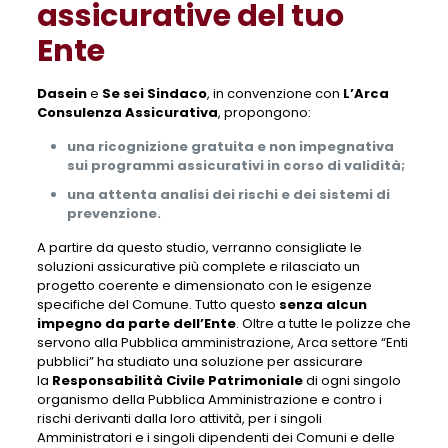
assicurative del tuo
Ente
Dasein
e
Se sei Sindaco
, in convenzione con
L’Arca
Consulenza Assicurativa
, propongono:
una ricognizione gratuita e non impegnativa
sui programmi assicurativi in corso di validità;
una attenta analisi dei rischi e dei sistemi di
prevenzione.
A partire da questo studio, verranno consigliate le
soluzioni assicurative più complete e rilasciato un
progetto coerente e dimensionato con le esigenze
specifiche del Comune. Tutto questo
senza alcun
impegno da parte dell’Ente
. Oltre a tutte le polizze che
servono alla Pubblica amministrazione, Arca settore “Enti
pubblici” ha studiato una soluzione per assicurare
la
Responsabilità Civile Patrimoniale
di ogni singolo
organismo della Pubblica Amministrazione e contro i
rischi derivanti dalla loro attività, per i singoli
Amministratori e i singoli dipendenti dei Comuni e delle