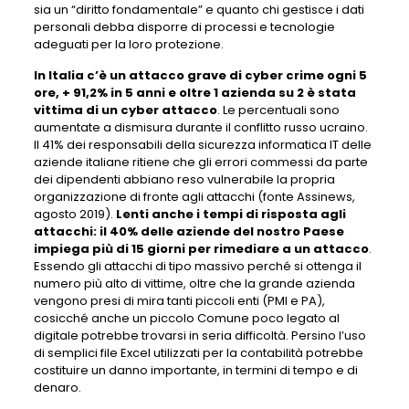
sia un “diritto fondamentale” e quanto chi gestisce i dati
personali debba disporre di processi e tecnologie
adeguati per la loro protezione.
In Italia c’è un attacco grave di cyber crime ogni 5
ore, + 91,2% in 5 anni e oltre 1 azienda su 2 è stata
vittima di un cyber attacco
. Le percentuali sono
aumentate a dismisura durante il conflitto russo ucraino.
Il 41% dei responsabili della sicurezza informatica IT delle
aziende italiane ritiene che gli errori commessi da parte
dei dipendenti abbiano reso vulnerabile la propria
organizzazione di fronte agli attacchi (fonte Assinews,
agosto 2019).
Lenti anche i tempi di risposta agli
attacchi: il 40% delle aziende del nostro Paese
impiega più di 15 giorni per rimediare a un attacco
.
Essendo gli attacchi di tipo massivo perché si ottenga il
numero più alto di vittime, oltre che la grande azienda
vengono presi di mira tanti piccoli enti (PMI e PA),
cosicché anche un piccolo Comune poco legato al
digitale potrebbe trovarsi in seria difficoltà. Persino l’uso
di semplici file Excel utilizzati per la contabilità potrebbe
costituire un danno importante, in termini di tempo e di
denaro.