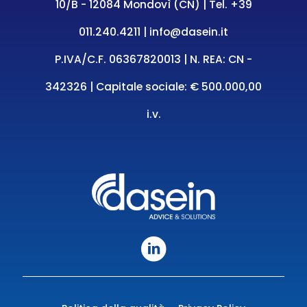
10/B - 12084 Mondovì (CN) | Tel.
+39
011.240.4211
|
info@dasein.it
P.IVA/C.F. 06367820013 | N. REA: CN -
342326 | Capitale sociale: € 500.000,00
i.v.