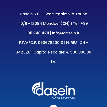
Dasein S.r.l. | Sede legale: Via Torino
10/B - 12084 Mondovì (CN) | Tel.
+39
011.240.4211
|
info@dasein.it
P.IVA/C.F. 06367820013 | N. REA: CN -
342326 | Capitale sociale: € 500.000,00
i.v.